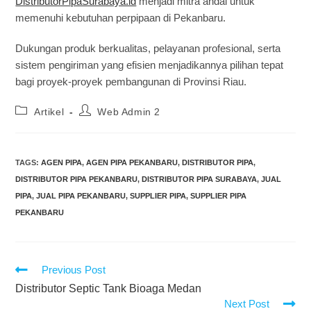
DistributorPipaSurabaya.id
menjadi mitra andal untuk
memenuhi kebutuhan perpipaan di Pekanbaru.
Dukungan produk berkualitas, pelayanan profesional, serta
sistem pengiriman yang efisien menjadikannya pilihan tepat
bagi proyek-proyek pembangunan di Provinsi Riau.
Artikel
Web Admin 2
TAGS
:
AGEN PIPA
,
AGEN PIPA PEKANBARU
,
DISTRIBUTOR PIPA
,
DISTRIBUTOR PIPA PEKANBARU
,
DISTRIBUTOR PIPA SURABAYA
,
JUAL
PIPA
,
JUAL PIPA PEKANBARU
,
SUPPLIER PIPA
,
SUPPLIER PIPA
PEKANBARU
Previous Post
Distributor Septic Tank Bioaga Medan
Next Post