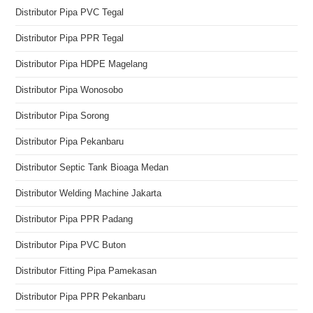
Distributor Pipa PVC Tegal
Distributor Pipa PPR Tegal
Distributor Pipa HDPE Magelang
Distributor Pipa Wonosobo
Distributor Pipa Sorong
Distributor Pipa Pekanbaru
Distributor Septic Tank Bioaga Medan
Distributor Welding Machine Jakarta
Distributor Pipa PPR Padang
Distributor Pipa PVC Buton
Distributor Fitting Pipa Pamekasan
Distributor Pipa PPR Pekanbaru