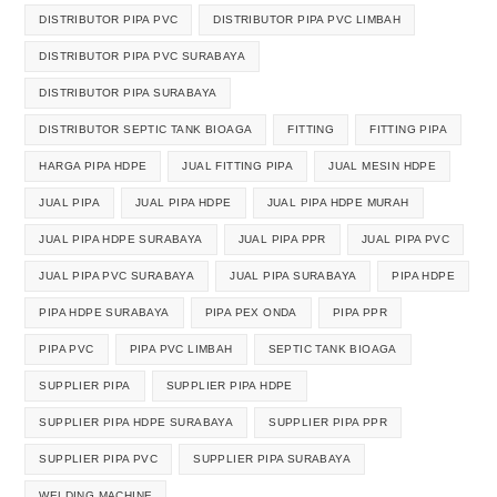
DISTRIBUTOR PIPA PVC
DISTRIBUTOR PIPA PVC LIMBAH
DISTRIBUTOR PIPA PVC SURABAYA
DISTRIBUTOR PIPA SURABAYA
DISTRIBUTOR SEPTIC TANK BIOAGA
FITTING
FITTING PIPA
HARGA PIPA HDPE
JUAL FITTING PIPA
JUAL MESIN HDPE
JUAL PIPA
JUAL PIPA HDPE
JUAL PIPA HDPE MURAH
JUAL PIPA HDPE SURABAYA
JUAL PIPA PPR
JUAL PIPA PVC
JUAL PIPA PVC SURABAYA
JUAL PIPA SURABAYA
PIPA HDPE
PIPA HDPE SURABAYA
PIPA PEX ONDA
PIPA PPR
PIPA PVC
PIPA PVC LIMBAH
SEPTIC TANK BIOAGA
SUPPLIER PIPA
SUPPLIER PIPA HDPE
SUPPLIER PIPA HDPE SURABAYA
SUPPLIER PIPA PPR
SUPPLIER PIPA PVC
SUPPLIER PIPA SURABAYA
WELDING MACHINE