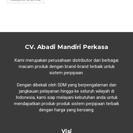
CV. Abadi Mandiri Perkasa
Kami merupakan perusahaan distributor dari berbagai
macam produk dengan brand-brand terbaik untuk
sistem perpipaan.
Dengan dibekali oleh SDM yang berpengalaman dan
jangkauan pelayanan hingga ke seluruh wilayah di
Indonesia, kami siap melayani kebutuhan anda untuk
mendapatkan produk-produk sistem perpipaan terbaik
dengan harga yang bersaing.
Visi