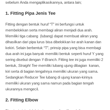
sebelum Anda mengaplikasikannya, antara lain;
1. Fitting Pipa Jenis Tee
Fitting dengan bentuk huruf “T” ini berfungsi untuk
membelokkan serta membagi aliran menjadi dua arah.
Memiliki tiga cabang (lubang) dapat membuat aliran yang
dihasilkan dari pipa lurus bisa dibelokkan ke arah kanan dan
kekiri. Selain berbentuk “T”, prinsip pipa yang bisa membagi
dua arah ini juga banyak memiliki bentuk seperti huruf Y yang
sering disebut dengan
Y-Branch
. Fitting tee ini juga memiliki 2
bentuk,
Straight Tee
memiliki lubang ujung dibagian kanan,
kiri serta di bagian tengahnya memiliki ukuran yang sama.
Sedangkan Reducer Tee lubang di ujung kanan-kirinya
memiliki ukuran yang sama namun pada bagian tengah
ukurannya mengecil.
2. Fitting Elbow