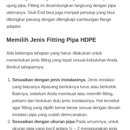
ujung pipa. Fitting ini disambungkan langsung dengan pipa
utamanya. Stub End bisa juga menjadi penutup yang bisa
dibongkar pasang dengan dilengkapi sambungan flange
adaptor.
Memilih Jenis Fitting Pipa HDPE
Ada beberapa tahapan yang harus dilakukan untuk
menentukan jenis fitting yang tepat sesuai kebutuhan Anda.
Berikut tahapannya;
Sesuaikan dengan jenis instalasinya
. Jenis instalasi
yang biasanya dipasang bentuknya lurus atau berkelok.
Baiknya, sebelum Anda membuat atau memilih fitting,
pahami dan tentukan dulu jenis instalasinya. Hal tersebut
agar fitting yang dipilih benar-benar sesuai dengan desain
instalasi pipa yang sudah direncanakan.
Sesuaikan dengan ukuran pipa
.Pada umumnya, untuk
ukuran pipa yang kecil antara ½ – 2 menggunakan jenis