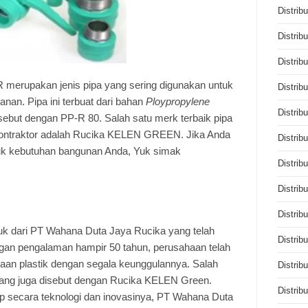
Distrib
Distrib
Distrib
merupakan jenis pipa yang sering digunakan untuk
Distrib
anan. Pipa ini terbuat dari bahan
Ploypropylene
Distrib
sebut dengan PP-R 80. Salah satu merk terbaik pipa
kontraktor adalah Rucika KELEN GREEN. Jika Anda
Distrib
ntuk kebutuhan bangunan Anda, Yuk simak
Distrib
Distrib
Distrib
dari PT Wahana Duta Jaya Rucika yang telah
Distrib
gan pengalaman hampir 50 tahun, perusahaan telah
aan plastik dengan segala keunggulannya. Salah
Distrib
yang juga disebut dengan Rucika KELEN Green.
Distrib
ap secara teknologi dan inovasinya, PT Wahana Duta