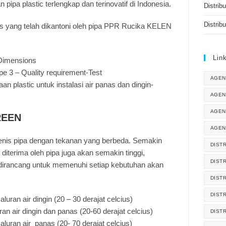
ipa plastic terlengkap dan terinovatif di Indonesia.
Distrib
Distrib
tas yang telah dikantoni oleh pipa PPR Rucika KELEN
Lin
Dimensions
 3 – Quality requirement-Test
AGEN
n plastic untuk instalasi air panas dan dingin-
AGEN
AGEN
REEN
AGEN
jenis pipa dengan tekanan yang berbeda. Semakin
DISTR
 diterima oleh pipa juga akan semakin tinggi,
DIST
dirancang untuk memenuhi setiap kebutuhan akan
DIST
DIST
uran air dingin (20 – 30 derajat celcius)
an air dingin dan panas (20-60 derajat celcius)
DIST
luran air panas (20- 70 derajat celcius)