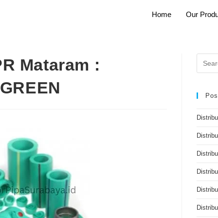
Home
Our Produ
PR Mataram :
 GREEN
Pos
Distrib
Distrib
Distribu
Distrib
Distrib
Distri