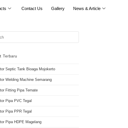
cts
Contact Us
Gallery
News & Article
t Terbaru
utor Septic Tank Bioaga Mojokerto
utor Welding Machine Semarang
tor Fitting Pipa Ternate
utor Pipa PVC Tegal
utor Pipa PPR Tegal
butor Pipa HDPE Magelang