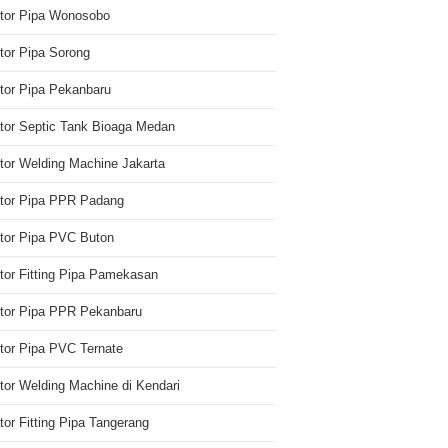
utor Pipa Wonosobo
utor Pipa Sorong
utor Pipa Pekanbaru
utor Septic Tank Bioaga Medan
utor Welding Machine Jakarta
utor Pipa PPR Padang
utor Pipa PVC Buton
utor Fitting Pipa Pamekasan
utor Pipa PPR Pekanbaru
utor Pipa PVC Ternate
utor Welding Machine di Kendari
utor Fitting Pipa Tangerang