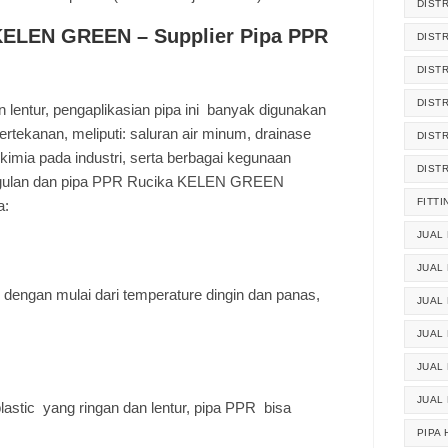
DIST
 KELEN GREEN
– Supplier Pipa PPR
DIST
DIST
DIST
n lentur, pengaplikasian pipa ini banyak digunakan
bertekanan, meliputi: saluran air minum, drainase
DIST
n kimia pada industri, serta berbagai kegunaan
DIST
unggulan dan pipa PPR Rucika KELEN GREEN
FITTI
a:
JUAL 
JUAL 
 dengan mulai dari temperature dingin dan panas,
JUAL
JUAL
JUAL 
JUAL
lastic yang ringan dan lentur, pipa PPR bisa
PIPA