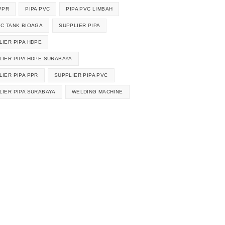
PPR
PIPA PVC
PIPA PVC LIMBAH
IC TANK BIOAGA
SUPPLIER PIPA
LIER PIPA HDPE
LIER PIPA HDPE SURABAYA
LIER PIPA PPR
SUPPLIER PIPA PVC
LIER PIPA SURABAYA
WELDING MACHINE