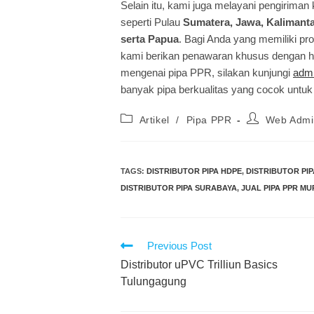
Selain itu, kami juga melayani pengiriman 
seperti Pulau
Sumatera, Jawa, Kalimanta
serta Papua
. Bagi Anda yang memiliki p
kami berikan penawaran khusus dengan har
mengenai pipa PPR, silakan kunjungi
adm
banyak pipa berkualitas yang cocok untu
Artikel
/
Pipa PPR
Web Admi
TAGS
:
DISTRIBUTOR PIPA HDPE
,
DISTRIBUTOR PI
DISTRIBUTOR PIPA SURABAYA
,
JUAL PIPA PPR M
Previous Post
Distributor uPVC Trilliun Basics
Tulungagung