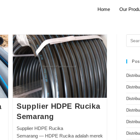
Home
Our Produ
Pos
Distrib
Distrib
Distribu
Supplier HDPE Rucika
a
Distrib
Semarang
Distrib
Supplier HDPE Rucika
Distri
Semarang — HDPE Rucika adalah merek