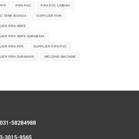
PPR
PIPA PVC
PIPA PVC LIMBAH
IC TANK BIOAGA
SUPPLIER PIPA
LIER PIPA HDPE
LIER PIPA HDPE SURABAYA
LIER PIPA PPR
SUPPLIER PIPA PVC
LIER PIPA SURABAYA
WELDING MACHINE
 031-58284988
13-3015-9565