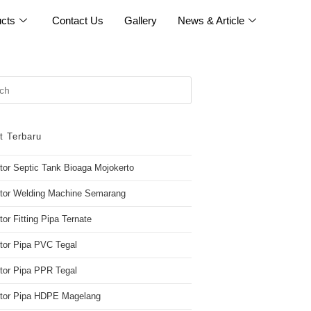
cts
Contact Us
Gallery
News & Article
t Terbaru
utor Septic Tank Bioaga Mojokerto
utor Welding Machine Semarang
tor Fitting Pipa Ternate
utor Pipa PVC Tegal
utor Pipa PPR Tegal
butor Pipa HDPE Magelang