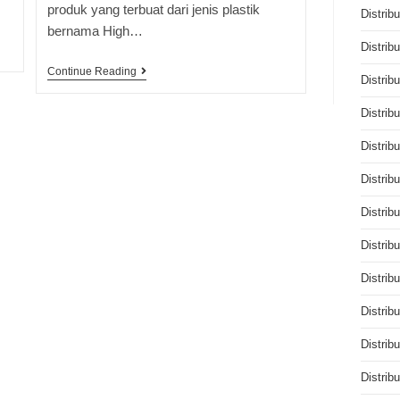
produk yang terbuat dari jenis plastik
Distrib
bernama High…
Distrib
Continue Reading
Distrib
Distrib
Distrib
Distrib
Distrib
Distrib
Distrib
Distrib
Distrib
Distrib