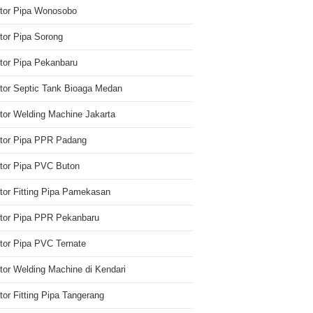
utor Pipa Wonosobo
utor Pipa Sorong
utor Pipa Pekanbaru
utor Septic Tank Bioaga Medan
utor Welding Machine Jakarta
utor Pipa PPR Padang
utor Pipa PVC Buton
utor Fitting Pipa Pamekasan
utor Pipa PPR Pekanbaru
utor Pipa PVC Ternate
utor Welding Machine di Kendari
utor Fitting Pipa Tangerang