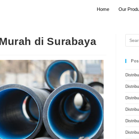
Home
Our Produ
Murah di Surabaya
Pos
Distrib
Distrib
Distribu
Distrib
Distrib
Distri