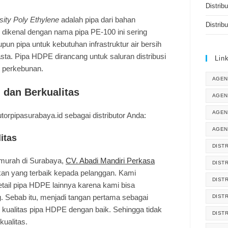
Distrib
ity Poly Ethylene
adalah pipa dari bahan
Distrib
 dikenal dengan nama pipa PE-100 ini sering
un pipa untuk kebutuhan infrastruktur air bersih
ta. Pipa HDPE dirancang untuk saluran distribusi
Lin
an perkebunan.
AGEN
 dan Berkualitas
AGEN
AGEN
torpipasurabaya.id sebagai distributor Anda:
AGEN
itas
DISTR
murah di Surabaya,
CV. Abadi Mandiri Perkasa
DIST
an yang terbaik kepada pelanggan. Kami
DIST
tail pipa HDPE lainnya karena kami bisa
. Sebab itu, menjadi tangan pertama sebagai
DIST
i kualitas pipa HDPE dengan baik. Sehingga tidak
DIST
kualitas.