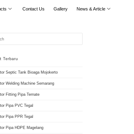
cts
Contact Us
Gallery
News & Article
t Terbaru
utor Septic Tank Bioaga Mojokerto
utor Welding Machine Semarang
tor Fitting Pipa Ternate
utor Pipa PVC Tegal
utor Pipa PPR Tegal
butor Pipa HDPE Magelang