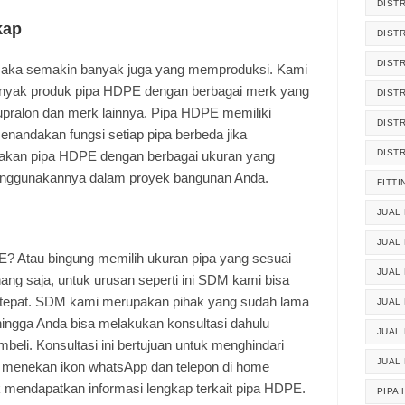
DIST
kap
DIST
DIST
maka semakin banyak juga yang memproduksi. Kami
banyak produk pipa HDPE dengan berbagai merk yang
DIST
Supralon dan merk lainnya. Pipa HDPE memiliki
DIST
nandakan fungsi setiap pipa berbeda jika
DIST
iakan pipa HDPE dengan berbagai ukuran yang
nggunakannya dalam proyek bangunan Anda.
FITTI
JUAL 
JUAL 
E? Atau bingung memilih ukuran pipa yang sesuai
JUAL
ang saja, untuk urusan seperti ini SDM kami bisa
epat. SDM kami merupakan pihak yang sudah lama
JUAL
ingga Anda bisa melakukan konsultasi dahulu
JUAL 
eli. Konsultasi ini bertujuan untuk menghindari
JUAL
n menekan ikon whatsApp dan telepon di home
 mendapatkan informasi lengkap terkait pipa HDPE.
PIPA