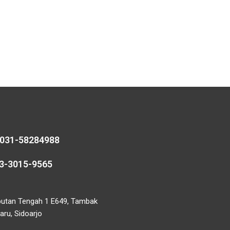
 031-58284988
13-3015-9565
butan Tengah 1 E649, Tambak
ru, Sidoarjo