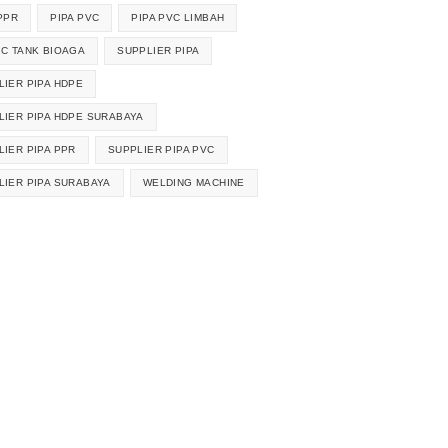
PPR
PIPA PVC
PIPA PVC LIMBAH
IC TANK BIOAGA
SUPPLIER PIPA
LIER PIPA HDPE
LIER PIPA HDPE SURABAYA
LIER PIPA PPR
SUPPLIER PIPA PVC
LIER PIPA SURABAYA
WELDING MACHINE