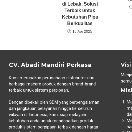
di Lebak, Solusi
Terbaik untuk
Kebutuhan Pipa
Berkualitas
16 Apr 2025
CV. Abadi Mandiri Perkasa
Visi
Menja
Kami merupakan perusahaan distributor dari
semua
berbagai macam produk dengan brand-brand
Mis
terbaik untuk sistem perpipaan.
Me
Dengan dibekali oleh SDM yang berpengalaman
ma
dan jangkauan pelayanan hingga ke seluruh
da
wilayah di Indonesia, kami siap melayani
Me
kebutuhan anda untuk mendapatkan produk-
ha
produk sistem perpipaan terbaik dengan harga