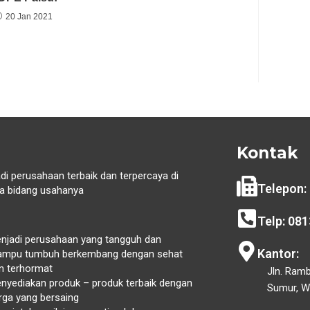
20 Jan 2021
Kontak
di perusahaan terbaik dan terpercaya di
Telepon:
 bidang usahanya
i
Telp: 08
njadi perusahaan yang tangguh dan
Kantor:
mpu tumbuh berkembang dengan sehat
n terhormat
Jln. Ram
nyediakan produk – produk terbaik dengan
Sumur, Wa
rga yang bersaing