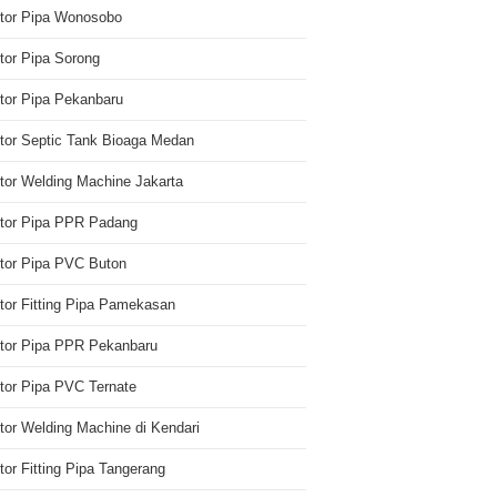
utor Pipa Wonosobo
utor Pipa Sorong
utor Pipa Pekanbaru
utor Septic Tank Bioaga Medan
utor Welding Machine Jakarta
utor Pipa PPR Padang
utor Pipa PVC Buton
utor Fitting Pipa Pamekasan
utor Pipa PPR Pekanbaru
utor Pipa PVC Ternate
utor Welding Machine di Kendari
utor Fitting Pipa Tangerang