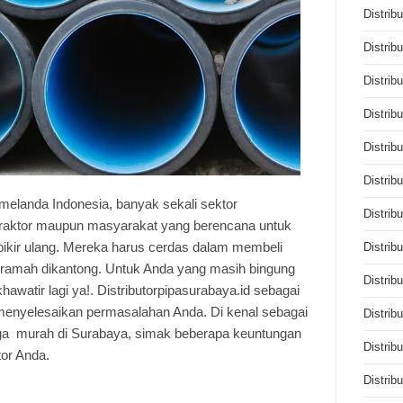
Distrib
Distrib
Distrib
Distrib
Distrib
Distrib
elanda Indonesia, banyak sekali sektor
Distrib
raktor maupun masyarakat yang berencana untuk
ikir ulang. Mereka harus cerdas dalam membeli
Distrib
ramah dikantong. Untuk Anda yang masih bingung
Distrib
awatir lagi ya!. Distributorpipasurabaya.id sebagai
menyelesaikan permasalahan Anda. Di kenal sebagai
Distrib
arga murah di Surabaya, simak beberapa keuntungan
Distrib
tor Anda.
Distrib